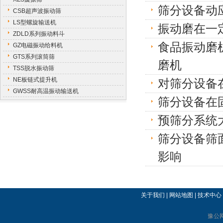
筛分设备动
CSB超声波振动筛
LS型螺旋输送机
振动磨在一
ZDLD系列振动料斗
食品振动磨
GZ电磁振动给料机
GTS系列滚筒筛
磨机
TSS脱水振动筛
NE板链式提升机
对筛分设备
GWSS耐高温振动输送机
筛分设备在
预筛分系统
筛分设备筛
影响
关于我们
|
网站地图
|
技术中心
豫公网