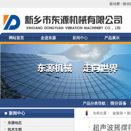
振动磨
-
振动
网站首页
走进东源
新闻中心
产品展示
筛分设备
产品分类导航：
新闻中心
当前位置：
旋振筛
>
新
东源动态
超声波摇摆
技术文档