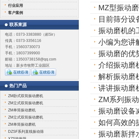
行业应用
MZ型振动
客户案例
目前筛分设
联系東源
振动磨机的
电话：0373-3383880（郝Sir）
小编为您讲
传真：0373-3356116
手机：15603730073
振动磨的优
手机：18037399900
邮箱：13503738158@qq.com
介绍振动磨
地址：新乡市牧野工业园区
解析振动磨
热门产品
讲讲振动磨
ZM卧式双筒振动磨机
ZM系列振
ZM立式双筒振动磨机
振动磨设备
ZM单筒振动磨机
ZM立式双筒振动磨机
如何高效的
ZM单筒振动磨机
DZSF系列直线振动筛
振动磨新拌
XZS旋振筛