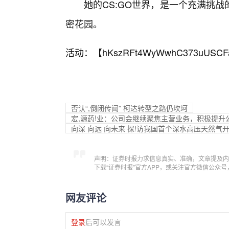
她的CS:GO世界，是一个充满挑
密花园。
活动：【
hKszRFt4WyWwhC373uUSCF
否认“,倒闭传闻” 柯达转型之路仍坎坷
宏,源药!业：公司会继续聚焦主营业务，积极提
向深 向远 向未来 探!访我国首个深水高压天然气
声明：证券时报力求信息真实、准确，文章提及内
下载“证券时报”官方APP，或关注官方微信公众
网友评论
登录
后可以发言