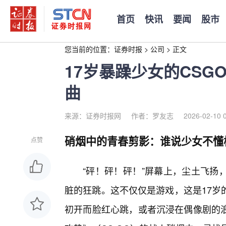
首页
快讯
要闻
股市
您当前的位置：
证券时报
>
公司
>
正文
17岁暴躁少女的CS
曲
来源：证券时报网
作者：罗友志
2026-02-10 
硝烟中的青春剪影：谁说少女不懂
点赞
“砰！砰！砰！”屏幕上，尘土飞扬
脏的狂跳。这不仅仅是游戏，这是17岁
初开而脸红心跳，或者沉浸在偶像剧的