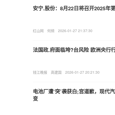
安宁.股份：8月22日将召开2025
红山网
何频
2026-01-27 21:37:30
法国政.府面临垮?台风险 欧洲央行
钱江晚报
高建国
2026-01-27 20:21:30
电池厂遭‘突’袭获白;宫道歉，现代
变