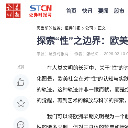
首页
快讯
要闻
股市
您当前的位置：
证券时报
>
公司
>
正文
探索“性”之边界：欧
来源：证券时报网
作者：张经义
2026-02-10 
在人类文明的长河中，关于“性”的
点赞
化图景，欧美社会在对“性”的认知与实
的轨迹。这种轨迹并非一蹴而就，而是
的觉醒，再到艺术的解放与科学的探索，
我们可以将欧洲早期文明视为一个
性的诸多限制，但对于身体的赞美和情