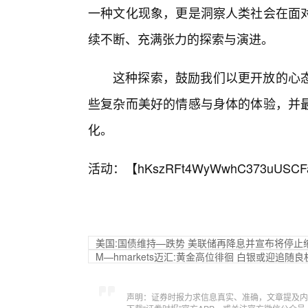
一种文化现象，更是洞察人类社会在面
续不断、充满张力的探索与演进。
这种探索，鼓励我们以更开放的心
些复杂而美好的情感与身体的体验，并
化。
活动：【
hKszRFt4WyWwhC373uUSCF
美国:国债维持—跌势 美联储再降息并宣布将停止
M—hmarkets迈汇:黄金高位徘徊 白银或迎追随良
声明：证券时报力求信息真实、准确，文章提及内