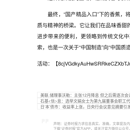
最终，“国产精品入口”下的香蕉，
质与精神的桥梁。它让我们在品味香甜
进步带来的便利，更领略到传统文化中
索，也是一次关于“中国制造”向“中国质
活动：【
8cjVGdkyAuHwSRRkeCZXbTJ
美联.储理事沃勒：主张12月降息 但之后需逐次会
石基<信>息：选举文娟女士为第九届董事会职工
日‘本’债市：收益率上涨，日央行会议意见摘要引
声明：证券时报力求信息真实、准确，文章提及内
下载“证券时报”官方APP，或关注官方微信公众