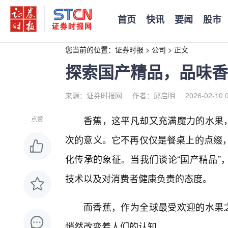
首页
快讯
要闻
股市
您当前的位置：
证券时报
>
公司
>
正文
探索国产精品，品味香
来源：证券时报网
作者：邱启明
2026-02-10 
香蕉，这平凡却又充满魔力的水果，
点赞
次的意义。它不再仅仅是餐桌上的点缀
化传承的象征。当我们谈论“国产精品”
技术以及对消费者健康负责的态度。
而香蕉，作为全球最受欢迎的水果之
悄然改变着人们的认知。