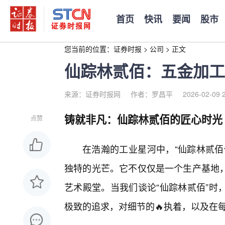
首页
快讯
要闻
股市
您当前的位置：
证券时报
>
公司
>
正文
仙踪林贰佰：五金加工
来源：证券时报网
作者：罗昌平
2026-02-09 
铸就非凡：仙踪林贰佰的匠心时光
点赞
在浩瀚的工业星河中，“仙踪林贰佰
独特的光芒。它不仅仅是一个生产基地
艺术殿堂。当我们谈论“仙踪林贰佰”时
极致的追求，对细节的🔥执着，以及在