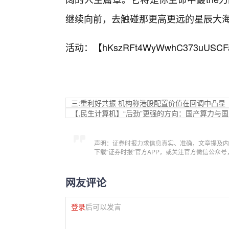
继续向前，去触碰那更高更远的星辰大
活动：【
hKszRFt4WyWwhC373uUSCF
三:重利好共振 机构称港股配置价值在回调中凸显
【,民生计算机】“后劲”更强的方向：国产算力与
声明：证券时报力求信息真实、准确，文章提及内
下载“证券时报”官方APP，或关注官方微信公众
网友评论
登录
后可以发言