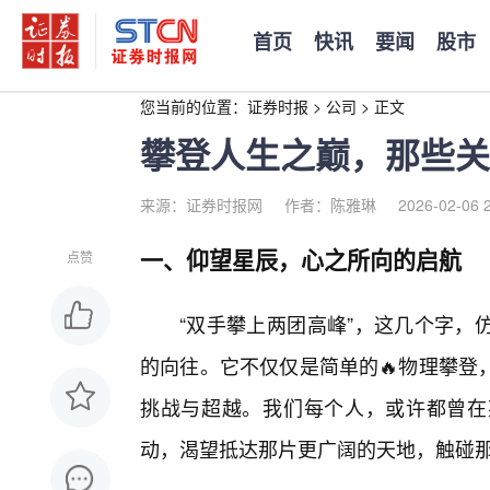
首页
快讯
要闻
股市
您当前的位置：
证券时报
>
公司
>
正文
攀登人生之巅，那些关
来源：证券时报网
作者：陈雅琳
2026-02-06 
一、仰望星辰，心之所向的启航
点赞
“双手攀上两团高峰”，这几个字，
的向往。它不仅仅是简单的🔥物理攀登
挑战与超越。我们每个人，或许都曾在
动，渴望抵达那片更广阔的天地，触碰