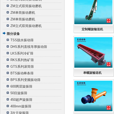
ZM立式双筒振动磨机
ZM单筒振动磨机
ZM单筒振动磨机
ZM立式双筒振动磨机
定制螺旋输送机
筛分设备
TSS脱水振动筛
DHS系列直线等厚振动筛
LKS系列冷矿筛
RKS系列热矿筛
GTS系列滚筒筛
单螺旋输送机
BTS振动棒条筛
BPS系列变频振动筛
600两层旋振筛
50目旋振筛
450超声旋振筛
400mm旋振筛
3次元旋振筛