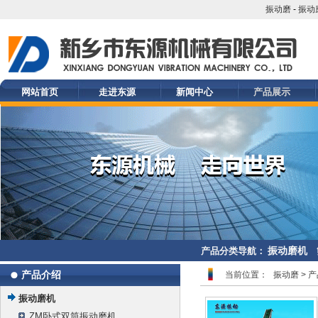
振动磨
-
振动
网站首页
走进东源
新闻中心
产品展示
振动磨机
产品分类导航：
产品介绍
当前位置：
振动磨
>
产
振动磨机
ZM卧式双筒振动磨机