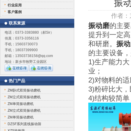
振
行业应用
客户案例
作者：
联系東源
振动磨
的主要
电话：0373-3383880（郝Sir）
提升到一定高
传真：0373-3356116
和研磨。
振动
手机：15603730073
手机：18037399900
的主要设备，
邮箱：13503738158@qq.com
1)生产能力
地址：新乡市牧野工业园区
业；
2)对物料的
热门产品
3)粉碎比大
ZM卧式双筒振动磨机
4)结构较简
ZM立式双筒振动磨机
ZM单筒振动磨机
ZM立式双筒振动磨机
ZM单筒振动磨机
DZSF系列直线振动筛
XZS旋振筛