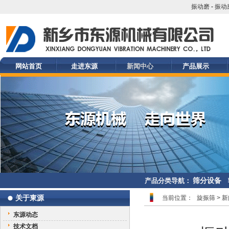
振动磨
-
振动
网站首页
走进东源
新闻中心
产品展示
筛分设备
产品分类导航：
关于東源
当前位置：
旋振筛
>
新
东源动态
技术文档