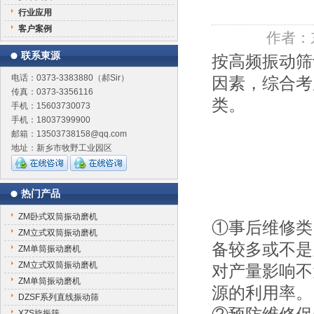
行业应用
客户案例
作者：
联系東源
按高频振动筛
电话：0373-3383880（郝Sir）
因素，综合考
传真：0373-3356116
类。
手机：15603730073
手机：18037399900
邮箱：13503738158@qq.com
地址：新乡市牧野工业园区
热门产品
ZM卧式双筒振动磨机
①事后维修类
ZM立式双筒振动磨机
备较多或不是
ZM单筒振动磨机
ZM立式双筒振动磨机
对产量影响不
ZM单筒振动磨机
源的利用率。
DZSF系列直线振动筛
XZS旋振筛