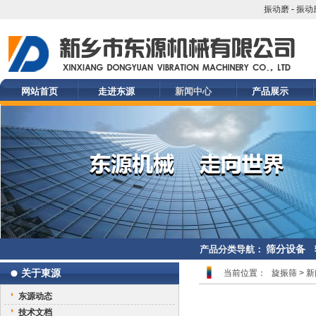
振动磨
-
振动
网站首页
走进东源
新闻中心
产品展示
筛分设备
产品分类导航：
关于東源
当前位置：
旋振筛
>
新
东源动态
技术文档